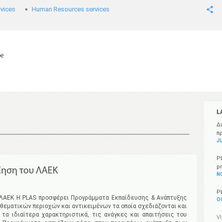
vices
Human Resources services
pe
L
Δ
π
JU
P
p
ίηση του ΛΑΕΚ
N
P
ΑΕΚ Η PLAS προσφέρει Προγράμματα Εκπαίδευσης & Ανάπτυξης
O
θεματικών περιοχών και αντικειμένων τα οποία σχεδιάζονται και
τα ιδιαίτερα χαρακτηριστικά, τις ανάγκες και απαιτήσεις του
V