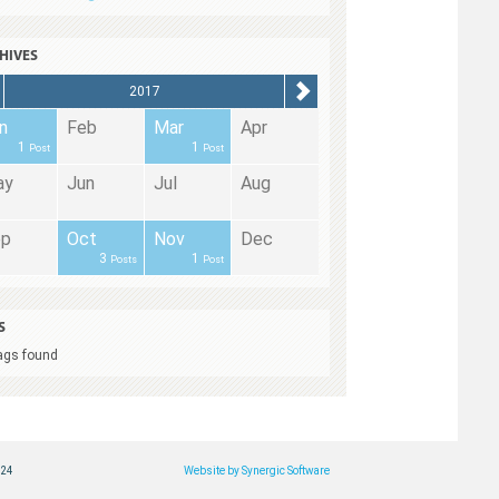
HIVES
2017
n
Feb
Mar
Apr
1
1
Post
Post
ay
Jun
Jul
Aug
ep
Oct
Nov
Dec
3
1
Posts
Post
S
ags found
124
Website by Synergic Software