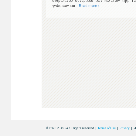
ανθρώπινου δυναμικού των πελατών της. Τα
γνώσεων και…
Read more »
© 2026 PLAS SA all rights reserved |
Terms of Use
|
Privacy
| 5